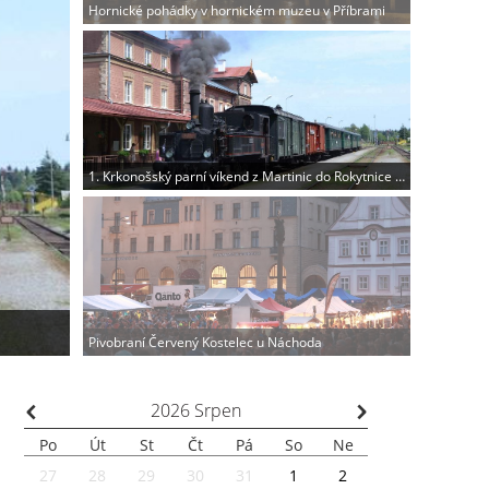
Hornické pohádky v hornickém muzeu v Příbrami
1. Krkonošský parní víkend z Martinic do Rokytnice n. J.
Pivobraní Červený Kostelec u Náchoda
⌃
⌃
2026
Srpen
Po
Út
St
Čt
Pá
So
Ne
27
28
29
30
31
1
2