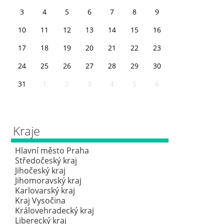
3
4
5
6
7
8
9
10
11
12
13
14
15
16
17
18
19
20
21
22
23
24
25
26
27
28
29
30
31
1
2
3
4
5
6
Kraje
Hlavní město Praha
Středočeský kraj
Jihočeský kraj
Jihomoravský kraj
Karlovarský kraj
Kraj Vysočina
Královehradecký kraj
Liberecký kraj