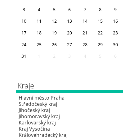
3
4
5
6
7
8
9
10
11
12
13
14
15
16
17
18
19
20
21
22
23
24
25
26
27
28
29
30
31
1
2
3
4
5
6
Kraje
Hlavní město Praha
Středočeský kraj
Jihočeský kraj
Jihomoravský kraj
Karlovarský kraj
Kraj Vysočina
Královehradecký kraj