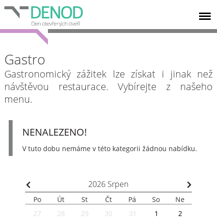
Gastro
Gastronomický zážitek lze získat i jinak než
návštěvou restaurace. Vybírejte z našeho
menu.
NENALEZENO!
V tuto dobu nemáme v této kategorii žádnou nabídku.
⌃
⌃
2026
Srpen
Po
Út
St
Čt
Pá
So
Ne
27
28
29
30
31
1
2