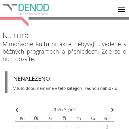
Kultura
Mimořádné kulturní akce nebývají uvedené v
běžných programech a přehledech. Zde se o
nich dozvíte.
NENALEZENO!
V tuto dobu nemáme v této kategorii žádnou nabídku.
⌃
⌃
2026
Srpen
Po
Út
St
Čt
Pá
So
Ne
27
28
29
30
31
1
2