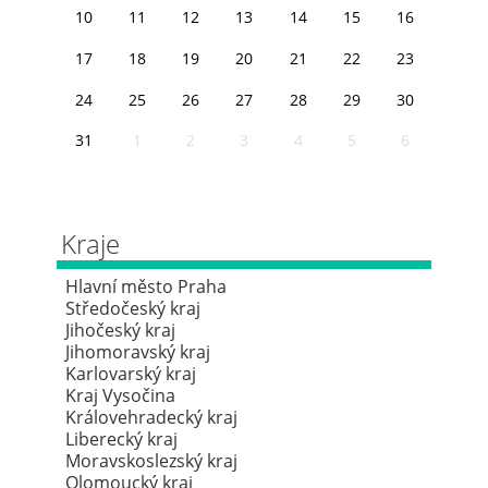
10
11
12
13
14
15
16
17
18
19
20
21
22
23
24
25
26
27
28
29
30
31
1
2
3
4
5
6
Kraje
Hlavní město Praha
Středočeský kraj
Jihočeský kraj
Jihomoravský kraj
Karlovarský kraj
Kraj Vysočina
Královehradecký kraj
Liberecký kraj
Moravskoslezský kraj
Olomoucký kraj