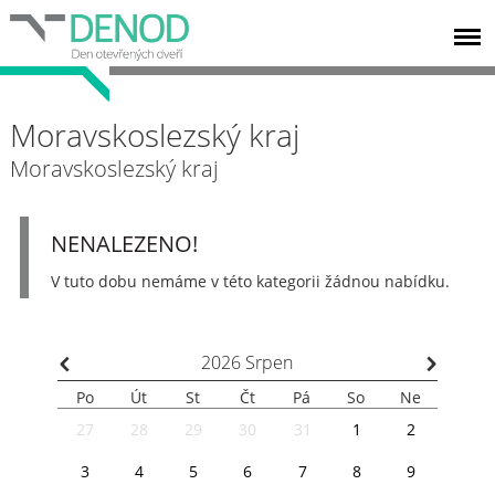
Moravskoslezský kraj
Moravskoslezský kraj
NENALEZENO!
V tuto dobu nemáme v této kategorii žádnou nabídku.
⌃
⌃
2026
Srpen
Po
Út
St
Čt
Pá
So
Ne
27
28
29
30
31
1
2
3
4
5
6
7
8
9