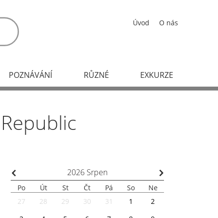
Úvod
O nás
POZNÁVÁNÍ
RŮZNÉ
EXKURZE
 Republic
⌃
⌃
2026
Srpen
Po
Út
St
Čt
Pá
So
Ne
27
28
29
30
31
1
2