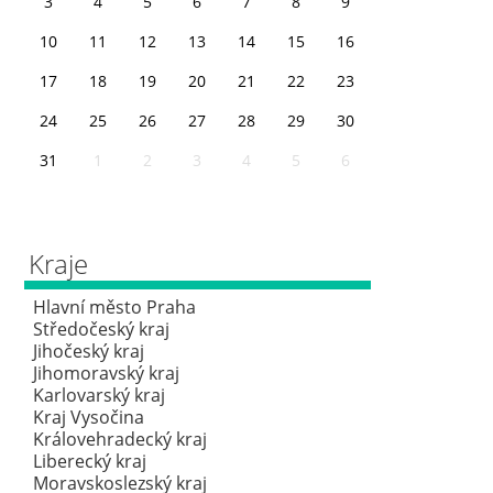
3
4
5
6
7
8
9
10
11
12
13
14
15
16
17
18
19
20
21
22
23
24
25
26
27
28
29
30
31
1
2
3
4
5
6
Kraje
Hlavní město Praha
Středočeský kraj
Jihočeský kraj
Jihomoravský kraj
Karlovarský kraj
Kraj Vysočina
Královehradecký kraj
Liberecký kraj
Moravskoslezský kraj