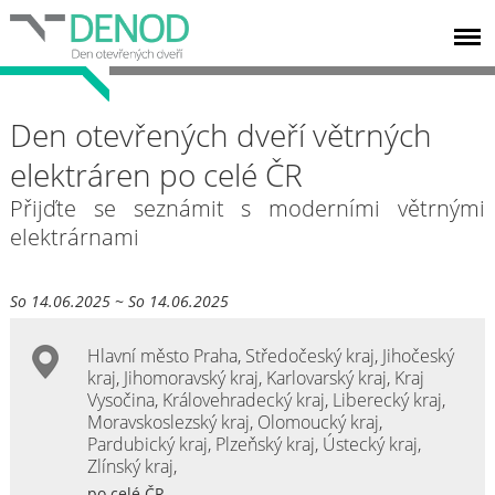
Den otevřených dveří větrných
elektráren po celé ČR
Přijďte se seznámit s moderními větrnými
elektrárnami
So 14.06.2025 ~ So 14.06.2025
Hlavní město Praha
,
Středočeský kraj
,
Jihočeský
kraj
,
Jihomoravský kraj
,
Karlovarský kraj
,
Kraj
Vysočina
,
Královehradecký kraj
,
Liberecký kraj
,
Moravskoslezský kraj
,
Olomoucký kraj
,
Pardubický kraj
,
Plzeňský kraj
,
Ústecký kraj
,
Zlínský kraj
,
po celé ČR