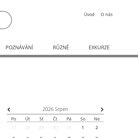
Úvod
O nás
POZNÁVÁNÍ
RŮZNÉ
EXKURZE
⌃
⌃
2026
Srpen
Po
Út
St
Čt
Pá
So
Ne
27
28
29
30
31
1
2